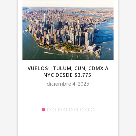
VUELOS: ¡TULUM, CUN, CDMX A
V
NYC DESDE $3,775!
diciembre 4, 2025