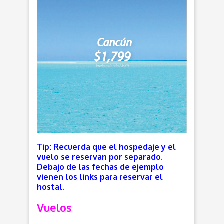
Tip: Recuerda que el hospedaje y el
vuelo se reservan por separado.
Debajo de las fechas de ejemplo
vienen los links para reservar el
hostal.
Vuelos