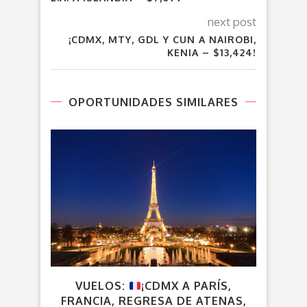
next post
¡CDMX, MTY, GDL Y CUN A NAIROBI,
KENIA – $13,424!
OPORTUNIDADES SIMILARES
VUELOS:
¡CDMX A PARÍS,
¡GD
FRANCIA, REGRESA DE ATENAS,
VUE