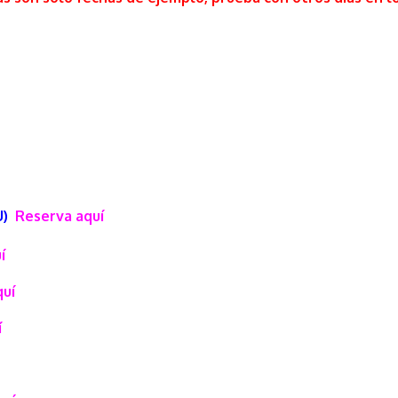
U)
Reserva aquí
í
quí
í