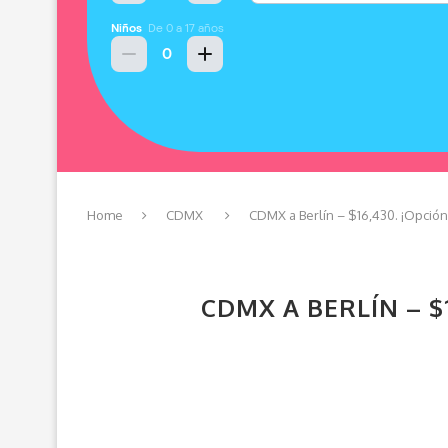
Home
CDMX
CDMX a Berlín – $16,430. ¡Opció
CDMX A BERLÍN – $