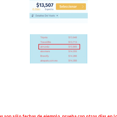
as son sólo fechas de ejemplo, prueba con otros días en lo