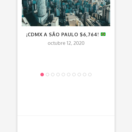
¡CDMX A SÃO PAULO $6,764!
VU
octubre 12, 2020