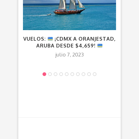
VUELOS:
¡CDMX A ORANJESTAD,
VU
ARUBA DESDE $4,659!
CANA
julio 7, 2023