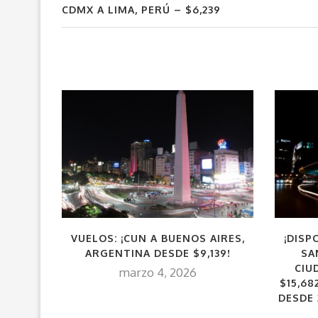
CDMX A LIMA, PERÚ – $6,239
VUELOS: ¡CUN A BUENOS AIRES,
¡DISP
ARGENTINA DESDE $9,139!
SA
CIU
marzo 4, 2026
$15,68
DESDE 