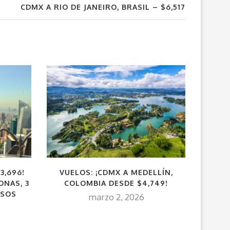
CDMX A RIO DE JANEIRO, BRASIL – $6,517
3,696!
VUELOS: ¡CDMX A MEDELLÍN,
VU
ONAS, 3
COLOMBIA DESDE $4,749!
PO
ESOS
marzo 2, 2026