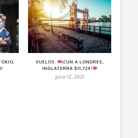
TOKIO,
VUELOS:
¡CUN A LONDRES,
LOS 
0!
INGLATERRA $11,724!
julio 12, 2021