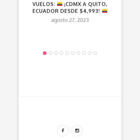
VUE
VUELOS:
¡CDMX A QUITO,
DES
ECUADOR DESDE $4,993!
agosto 27, 2023