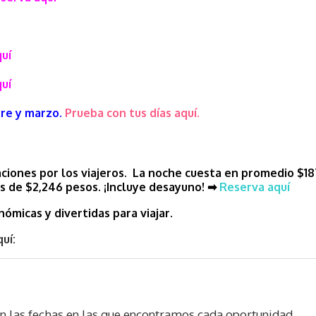
uí
uí
bre y marzo.
Prueba con tus días aquí.
aciones por los viajeros. La noche cuesta en promedio $18
es de $2,246 pesos. ¡Incluye desayuno!
➡
Reserva aquí
ómicas y divertidas para viajar.
uí:
on las fechas en las que encontramos cada oportunidad.