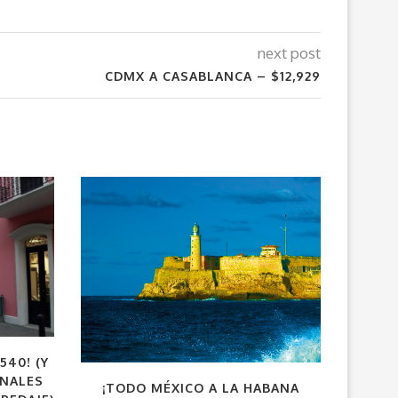
next post
CDMX A CASABLANCA – $12,929
540! (Y
VUEL
ONALES
¡TODO MÉXICO A LA HABANA