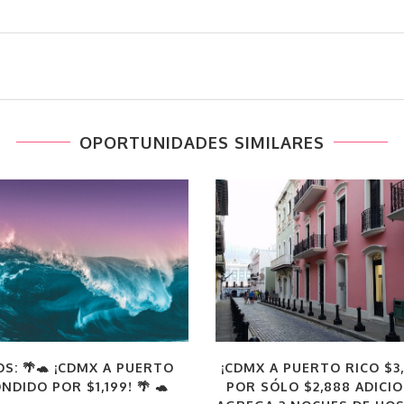
OPORTUNIDADES SIMILARES
S: 🌴🐢 ¡CDMX A PUERTO
¡CDMX A PUERTO RICO $3,
NDIDO POR $1,199! 🌴 🐢
POR SÓLO $2,888 ADICI