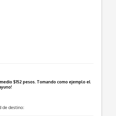
omedio $152 pesos.
Tomando como ejemplo el
ayuno!
d de destino: