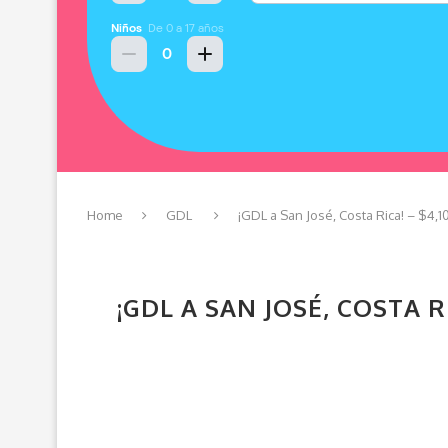
Home
GDL
¡GDL a San José, Costa Rica! – $4,
¡GDL A SAN JOSÉ, COSTA R