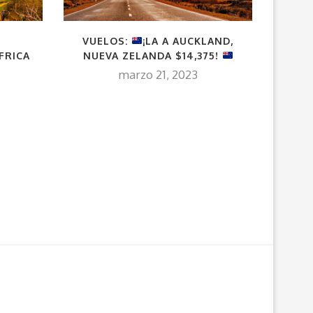
VUELOS:
¡LA A AUCKLAND,
VUELO
FRICA
NUEVA ZELANDA $14,375!
DESDE
marzo 21, 2023