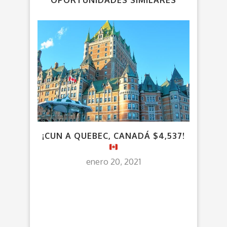
OPORTUNIDADES SIMILARES
¡CUN A QUEBEC, CANADÁ $4,537!
V
C
enero 20, 2021