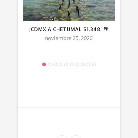
¡CDMX A CHETUMAL $1,348! 🌴
¡CDM
noviembre 25, 2020