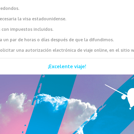
redondos.
necesaria la visa estadounidense.
 con impuestos incluidos.
a un par de horas o días después de que la difundimos.
licitar una autorización electrónica de viaje online, en el sitio
¡Excelente viaje!