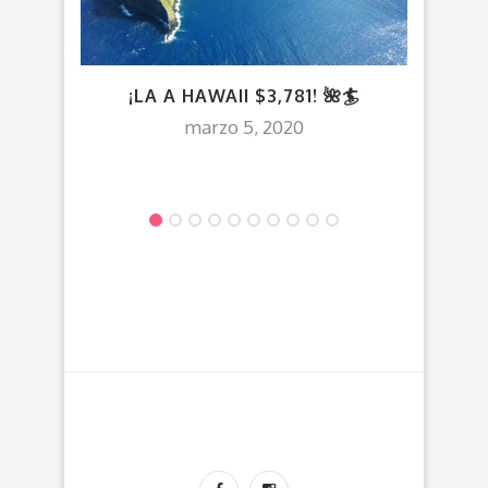
¡LA A HAWAII $3,781! 🌺🏄
V
marzo 5, 2020