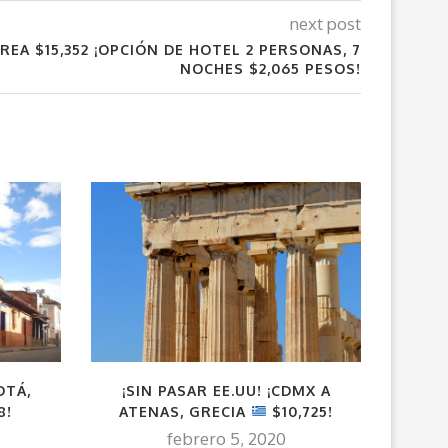
next post
OREA $15,352 ¡OPCIÓN DE HOTEL 2 PERSONAS, 7
NOCHES $2,065 PESOS!
OTÁ,
¡SIN PASAR EE.UU! ¡CDMX A
¡LA A
8!
ATENAS, GRECIA
$10,725!
$11,26
febrero 5, 2020