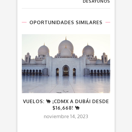
DESAYUNOS
OPORTUNIDADES SIMILARES
VUELOS: 🐪 ¡CDMX A DUBÁI DESDE
VUEL
$16,668! 🐪
noviembre 14, 2023