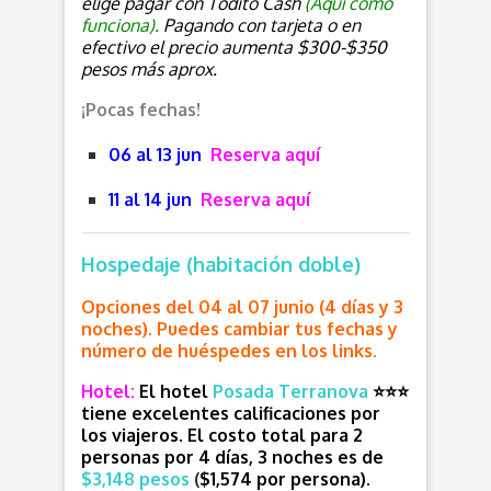
elige pagar con Todito Cash
(
Aquí cómo
funciona
).
Pagando con tarjeta o en
efectivo el precio aumenta $300-$350
pesos más aprox.
¡Pocas fechas!
06 al 13 jun
Reserva aquí
11 al 14 jun
Reserva aquí
Hospedaje (habitación doble)
Opciones del 04 al 07 junio (4 días y 3
noches). Puedes c
ambiar tus fechas y
número de huéspedes en los links.
Hotel:
El hotel
Posada Terranova
⭐⭐⭐
tiene excelentes calificaciones por
los viajeros. E
l costo total para 2
personas por 4 días, 3 noches es de
$3,148 pesos
(
$1,574 por persona).