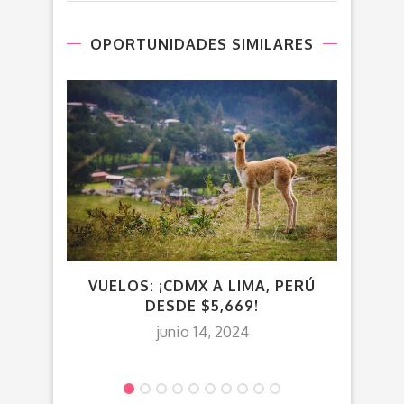
OPORTUNIDADES SIMILARES
VUELOS: ¡CDMX A LIMA, PERÚ
VU
DESDE $5,669!
REG
junio 14, 2024