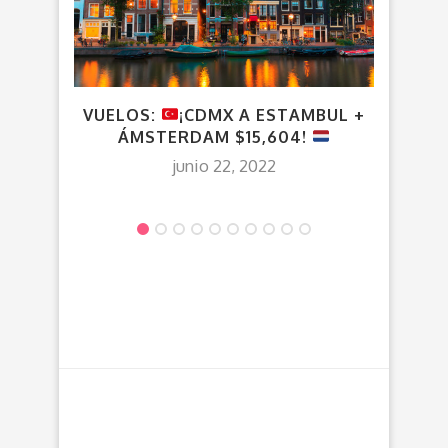
VUELOS:
¡CDMX A ESTAMBUL +
¡G
ÁMSTERDAM $15,604!
$5
junio 22, 2022