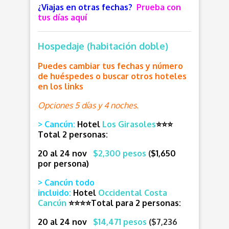
¿Viajas en otras fechas?
Prueba con
tus días aquí
Hospedaje (habitación doble)
Puedes cambiar tus fechas y número
de huéspedes o buscar otros hoteles
en los links
Opciones 5 días y 4 noches.
> Cancún:
Hotel
Los Girasoles
⭐⭐⭐
Total
2 personas:
20 al 24 nov
$2,300 pesos
(
$1,650
por persona)
> Cancún todo
incluido:
Hotel
Occidental Costa
Cancún
⭐⭐⭐
⭐
T
otal para 2 personas:
20 al 24 nov
$14,471 pesos
($7,236