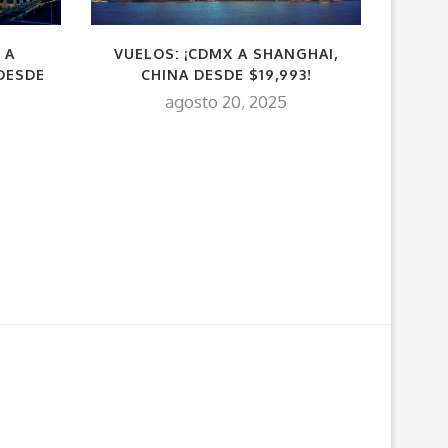
 A
VUELOS: ¡CDMX A SHANGHAI,
VU
DESDE
CHINA DESDE $19,993!
CH
agosto 20, 2025