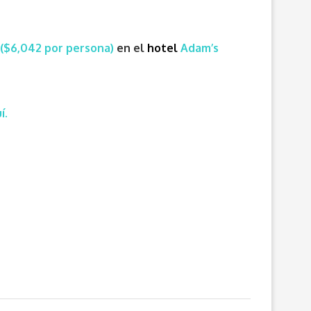
 ($6,042 por persona)
en e
l
hotel
Adam’s
í.