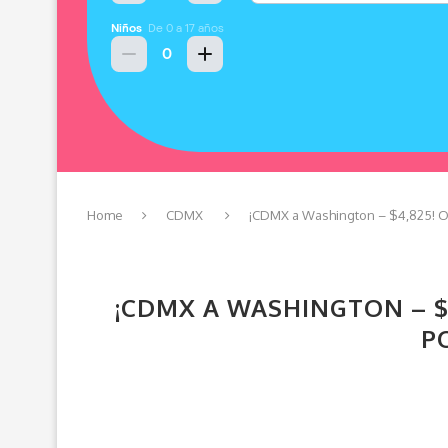
Home
CDMX
¡CDMX a Washington – $4,825! Op
¡CDMX A WASHINGTON – $
P