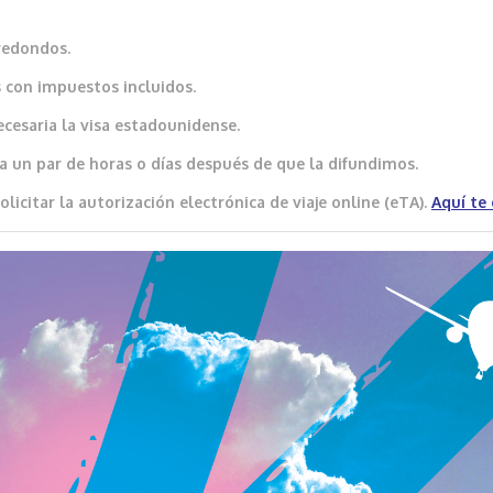
redondos.
 con impuestos incluidos.
ecesaria la visa estadounidense.
a un par de horas o días después de que la difundimos.
icitar la autorización electrónica de viaje online (eTA).
Aquí
te