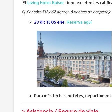
¡El
Living Hotel Kaiser
tiene excelentes calific
Ej. Por sólo $12,662 agrega 8 noches de hospedaje
28 dic al 05 ene
Reserva aquí
Para más fechas, hoteles, departament
> Asistencia / Seguro de viaje