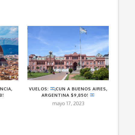
NCIA,
VUELOS:
¡CUN A BUENOS AIRES,
¡CANC
8!
ARGENTINA $9,850!
mayo 17, 2023