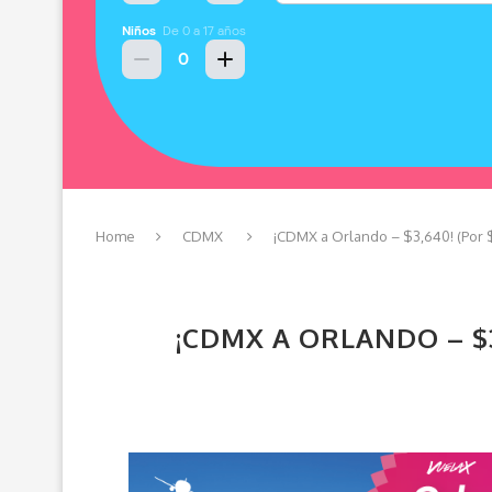
Home
CDMX
¡CDMX a Orlando – $3,640! (Por 
¡CDMX A ORLANDO – $