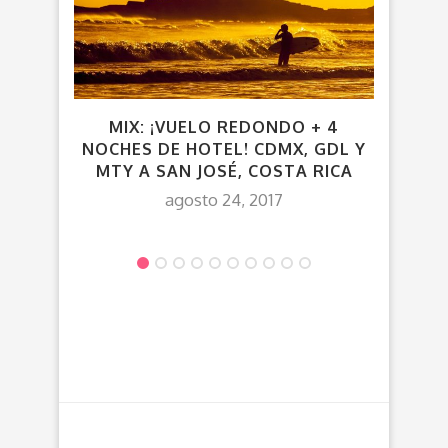
MIX: ¡VUELO REDONDO + 4
V
NOCHES DE HOTEL! CDMX, GDL Y
P
MTY A SAN JOSÉ, COSTA RICA
agosto 24, 2017