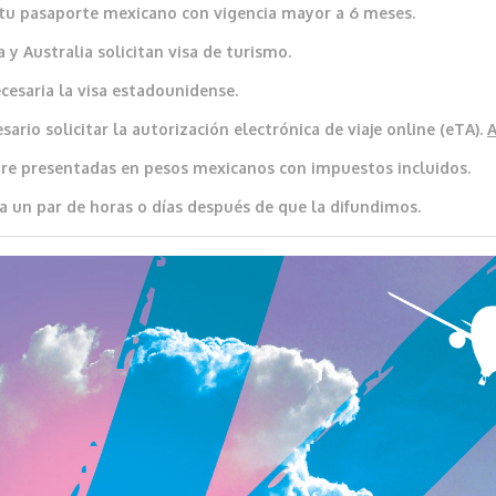
io tu pasaporte mexicano con vigencia mayor a 6 meses.
 y Australia solicitan visa de turismo.
cesaria la visa estadounidense.
ario solicitar la autorización electrónica de viaje online (eTA).
re presentadas en pesos mexicanos con impuestos incluidos.
a un par de horas o días después de que la difundimos.