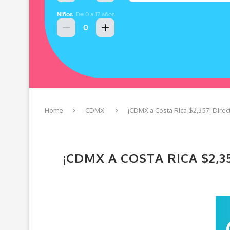
Home
CDMX
¡CDMX a Costa Rica $2,357! Direc
¡CDMX A COSTA RICA $2,3