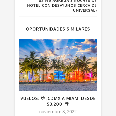
$2,145 AGREGA 3 NOCHES DE
HOTEL CON DESAYUNOS CERCA DE
UNIVERSAL)
OPORTUNIDADES SIMILARES
VUELOS: 🌴 ¡CDMX A MIAMI DESDE
VUE
$3,200! 🌴
noviembre 8, 2022