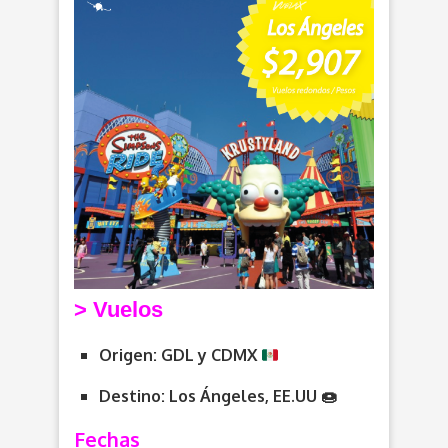
> V
uelos
Origen: GDL y CDMX
Destino: Los Ángeles, EE.UU 🍩
Fechas