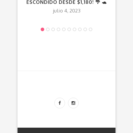
ESCONDIDO DESDE $1,180! 🌴 🐢
DES
julio 4, 2023