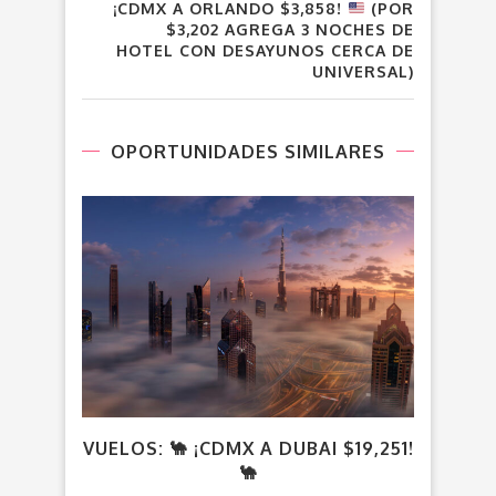
¡CDMX A ORLANDO $3,858!
(POR
$3,202 AGREGA 3 NOCHES DE
HOTEL CON DESAYUNOS CERCA DE
UNIVERSAL)
OPORTUNIDADES SIMILARES
VUELOS: 🐪 ¡CDMX A DUBAI $19,251!
C
🐪
¡OP