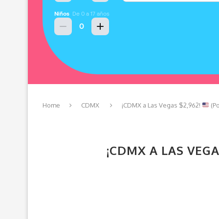
Home
CDMX
¡CDMX a Las Vegas $2,962!
(Po
¡CDMX A LAS VEGA