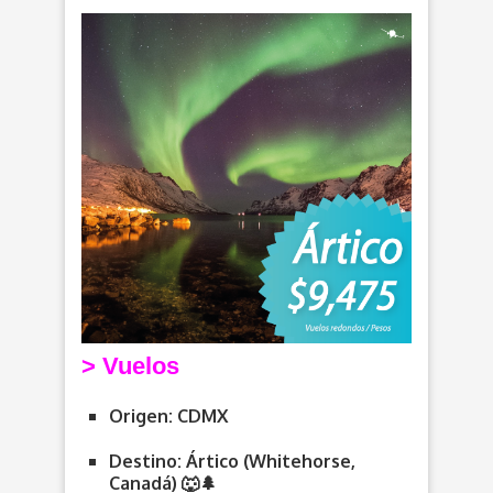
> V
uelos
Origen: CDMX
Destino: Ártico (Whitehorse,
Canadá) 🐺🌲