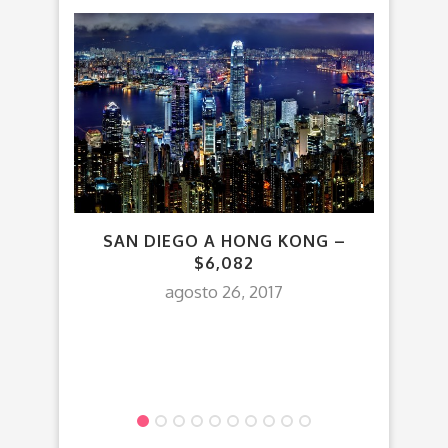
SAN DIEGO A HONG KONG –
¡G
$6,082
COST
HOTE
agosto 26, 2017