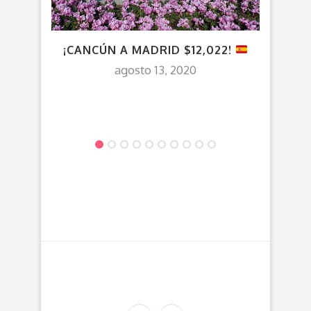
¡CANCÚN A MADRID $12,022!
¡TO
– $1
agosto 13, 2020
N