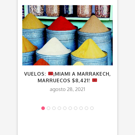
VUELOS:
¡MIAMI A MARRAKECH,
¡GD
MARRUECOS $8,421!
agosto 28, 2021