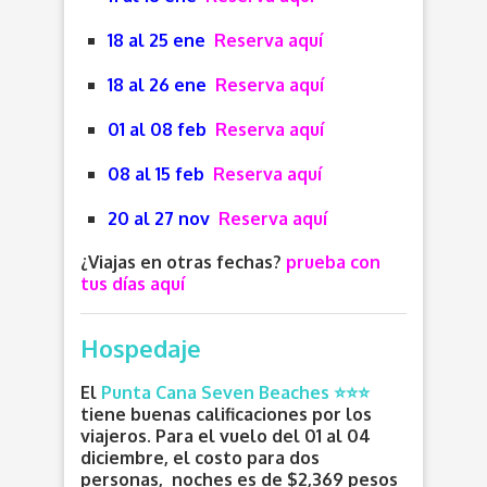
18 al 25 ene
Reserva aquí
18 al 26 ene
Reserva aquí
01 al 08 feb
Reserva aquí
08 al 15 feb
Reserva aquí
20 al 27 nov
Reserva aquí
¿Viajas en otras fechas?
prueba con
tus días aquí
Hospedaje
El
Punta Cana Seven Beaches
⭐⭐⭐
tiene buenas calificaciones por los
viajeros. Para el vuelo del 01 al 04
diciembre, el costo para dos
personas, noches es de $2,369 pesos