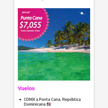
V
uelos
CDMX a Punta Cana, República
Dominicana