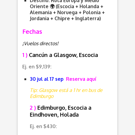
Destino: Ruta Europa y Medio
Oriente 🌍 (Escocia + Holanda +
Alemania + Noruega + Polonia +
Jordania + Chipre + Inglaterra)
Fechas
¡Vuelos directos!
1 )
Cancún a Glasgow, Escocia
Ej. en $9,139:
30 jul al 17 sep
Reserva aquí
Tip: Glasgow está a 1 hr en bus de
Edimburgo
2 )
Edimburgo, Escocia a
Eindhoven, Holada
Ej. en $430: