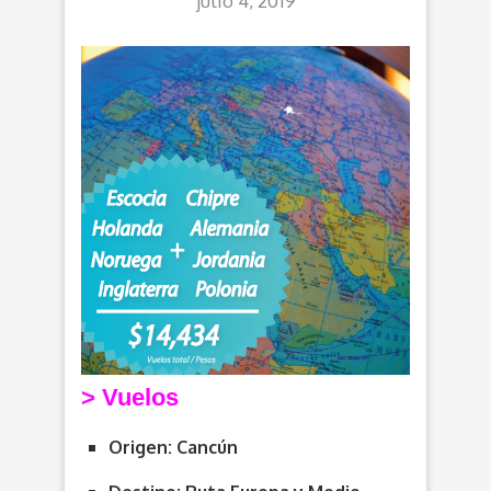
julio 4, 2019
>
V
uelos
Origen: Cancún