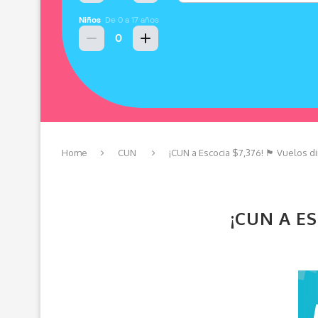
Home
CUN
¡CUN a Escocia $7,376! 🏴󠁧󠁢󠁳󠁣󠁴󠁿 Vuel
¡CUN A ESCO