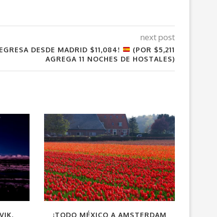
next post
REGRESA DESDE MADRID $11,084!
(POR $5,211
AGREGA 11 NOCHES DE HOSTALES)
VIK,
¡TODO MÉXICO A AMSTERDAM
¡CDMX 