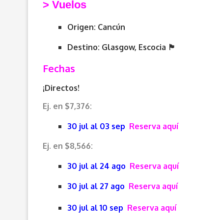
> V
uelos
Origen: Cancún
Destino: Glasgow, Escocia 🏴󠁧󠁢󠁳󠁣󠁴󠁿
Fechas
¡Directos!
Ej. en $7,376:
30 jul al 03 sep
Reserva aquí
Ej. en $8,566:
30 jul al 24 ago
Reserva aquí
30 jul al 27 ago
Reserva aquí
30 jul al 10 sep
Reserva aquí