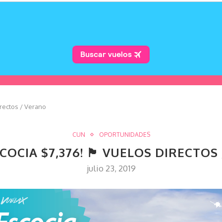
os directos / Verano
CUN
OPORTUNIDADES
CIA $7,376! 🏴󠁧󠁢󠁳󠁣󠁴󠁿 VUELOS DIREC
julio 23, 2019