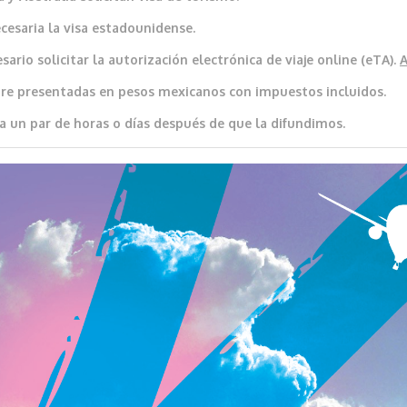
cesaria la visa estadounidense.
ario solicitar la autorización electrónica de viaje online (eTA).
re presentadas en pesos mexicanos con impuestos incluidos.
a un par de horas o días después de que la difundimos.