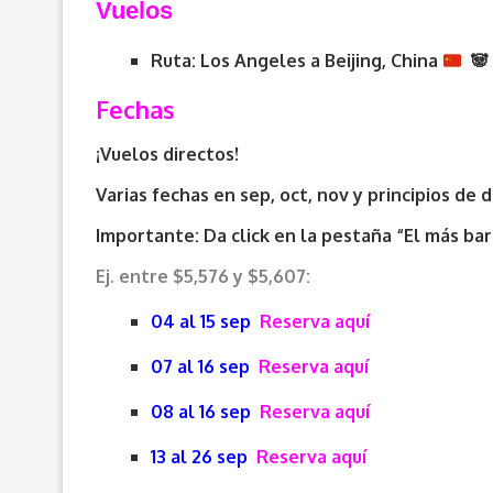
V
uelos
Ruta: Los Angeles a
Beijing, China
🐼
Fechas
¡Vuelos directos!
Varias fechas en sep, oct, nov y principios de 
Importante: Da click en la pestaña “El más ba
Ej. entre $5,576 y $5,607:
04 al 15 sep
Reserva aquí
07 al 16 sep
Reserva aquí
08 al 16 sep
Reserva aquí
13 al 26 sep
Reserva aquí