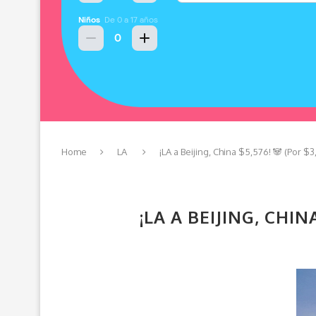
Home
LA
¡LA a Beijing, China $5,576!
🐼
(Por $3
¡LA A BEIJING, CHIN