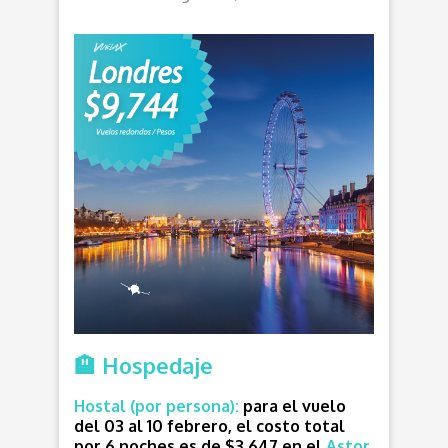
🏨 Hospedaje
Hostal (por persona):
para el vuelo
del 03 al 10 febrero, el costo total
por 6 noches es de
$3,647
en el
Astor