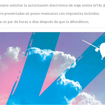
ario solicitar la autorización electrónica de viaje online (eTA).
re presentadas en pesos mexicanos con impuestos incluidos.
a un par de horas o días después de que la difundimos.