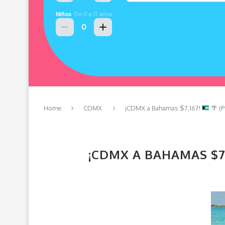
Home
CDMX
¡CDMX a Bahamas $7,167!
🌴
(P
¡CDMX A BAHAMAS $7