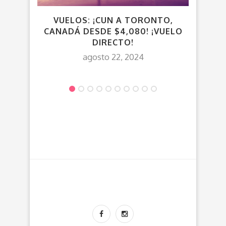
VUELOS: ¡CUN A TORONTO,
¡L
CANADÁ DESDE $4,080! ¡VUELO
DIRECTO!
agosto 22, 2024