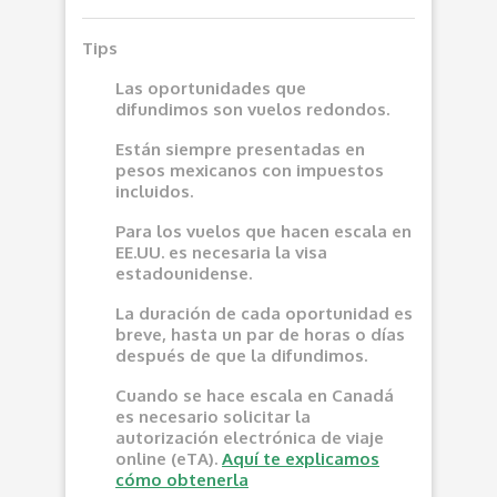
Tips
Las oportunidades que
difundimos son vuelos redondos.
Están siempre presentadas en
pesos mexicanos con impuestos
incluidos.
Para los vuelos que hacen escala en
EE.UU. es necesaria la visa
estadounidense.
La duración de cada oportunidad es
breve, hasta un par de horas o días
después de que la difundimos.
Cuando se hace escala en Canadá
es necesario solicitar la
autorización electrónica de viaje
online (eTA).
Aquí te explicamos
cómo obtenerla