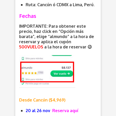
Ruta: Cancún ó CDMX a Lima, Perú.
Fechas
IMPORTANTE: Para obtener este
precio, haz click en “Opción más
barata”, elige “almundo” a la hora de
reservar y aplica el cupón
500VUELOS
a la hora de reservar 😉
Desde Cancún ($4,969)
20 al 26 nov
Reserva aquí