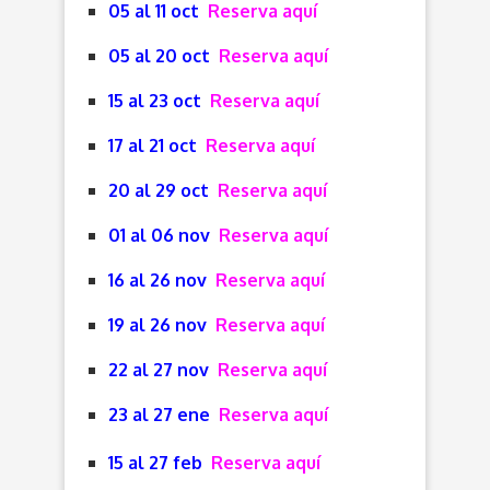
05 al 11 oct
Reserva aquí
05 al 20 oct
Reserva aquí
15 al 23 oct
Reserva aquí
17 al 21 oct
Reserva aquí
20 al 29 oct
Reserva aquí
01 al 06 nov
Reserva aquí
16 al 26 nov
Reserva aquí
19 al 26 nov
Reserva aquí
22 al 27 nov
Reserva aquí
23 al 27 ene
Reserva aquí
15 al 27 feb
Reserva aquí