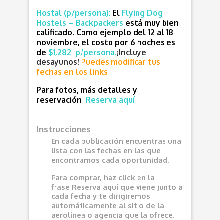
Hostal (p/persona):
El
Flying Dog
Hostels – Backpackers
está muy bien
calificado.
Como ejemplo del 12 al 18
noviembre, el costo por 6 noches es
de
$1,282 p/persona.
¡Incluye
desayunos!
Puedes modificar tus
fechas en los links
Para fotos, más detalles y
reservación
Reserva aquí
Instrucciones
En cada publicación encuentras una
lista con las fechas en las que
encontramos cada oportunidad.
Para comprar, haz click en la
frase
Reserva aquí
que viene junto a
cada fecha y te dirigiremos
automáticamente al sitio de la
aerolínea o agencia que la ofrece.