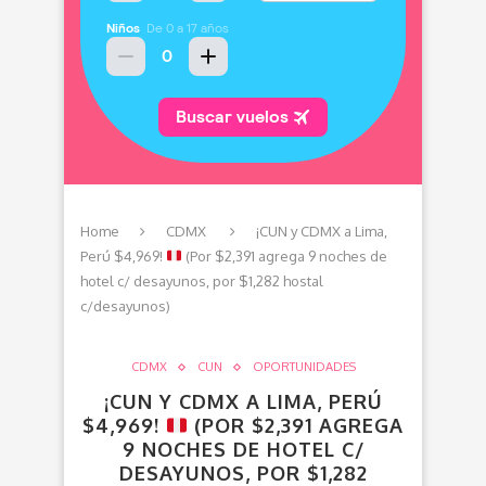
Home
CDMX
¡CUN y CDMX a Lima,
Perú $4,969!
(Por $2,391 agrega 9 noches de
hotel c/ desayunos, por $1,282 hostal
c/desayunos)
CDMX
CUN
OPORTUNIDADES
¡CUN Y CDMX A LIMA, PERÚ
$4,969!
(POR $2,391 AGREGA
9 NOCHES DE HOTEL C/
DESAYUNOS, POR $1,282