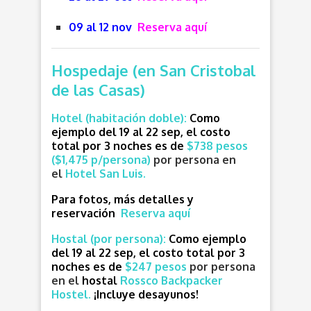
09 al 12 nov
Reserva aquí
Hospedaje (en San Cristobal
de las Casas)
Hotel (habitación doble):
Como
ejemplo del 19 al 22 sep, el costo
total por 3 noches es de
$738 pesos
($1,475 p/persona)
por persona en
e
l
Hotel San Luis.
Para fotos, más detalles y
reservación
Reserva aquí
Hostal (por persona):
Como ejemplo
del 19 al 22 sep, el costo total por 3
noches es de
$247 pesos
por persona
en e
l
hostal
Rossco Backpacker
Hostel.
¡Incluye desayunos!