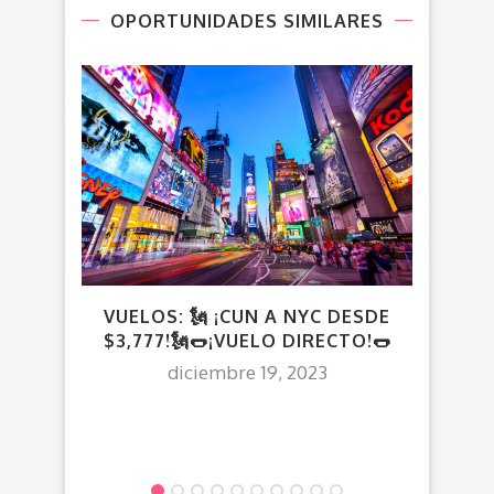
OPORTUNIDADES SIMILARES
VUELOS: 🗽 ¡CUN A NYC DESDE
¡
$3,777!🗽🌭¡VUELO DIRECTO!🌭
$4,6
diciembre 19, 2023
DES