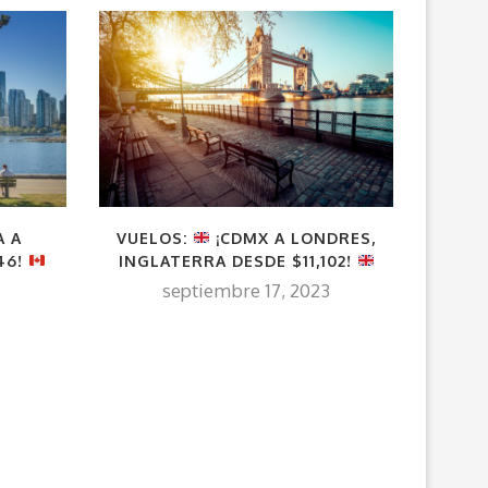
A A
VUELOS:
¡CDMX A LONDRES,
VUE
46!
INGLATERRA DESDE $11,102!
septiembre 17, 2023