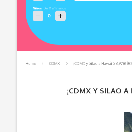
Home
CDMX
¡CDMX y Silao a Hawái $8,978! 🌺
¡CDMX Y SILAO A 