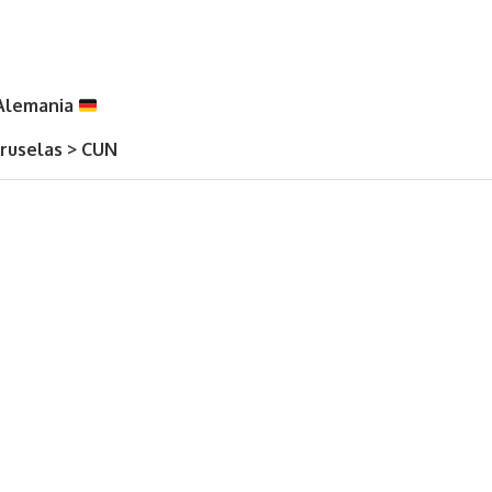
 Alemania
Bruselas > CUN