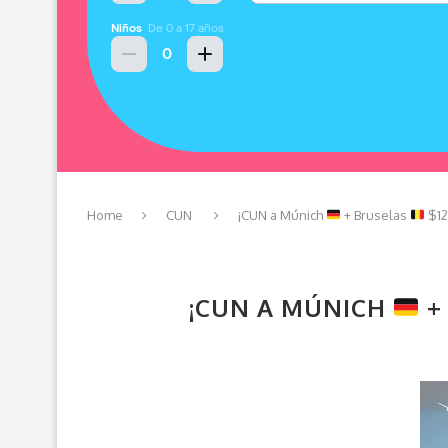
Home
CUN
¡CUN a Múnich
+ Bruselas
$12
¡CUN A MÚNICH
+