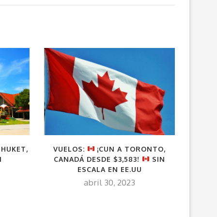
PHUKET,
VUELOS:
¡CUN A TORONTO,
VUELO
1
CANADÁ DESDE $3,583!
SIN
ESCALA EN EE.UU
7
abril 30, 2023