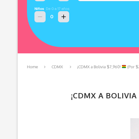
Home
CDMX
¡CDMX a Bolivia $7,960!
(Por $
¡CDMX A BOLIVIA