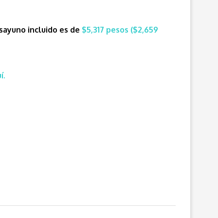
esayuno incluido es de
$5,317 pesos ($2,659
í.