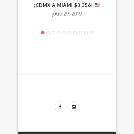
DE
¡CDMX A MIAMI $3,356!
julio 29, 2019