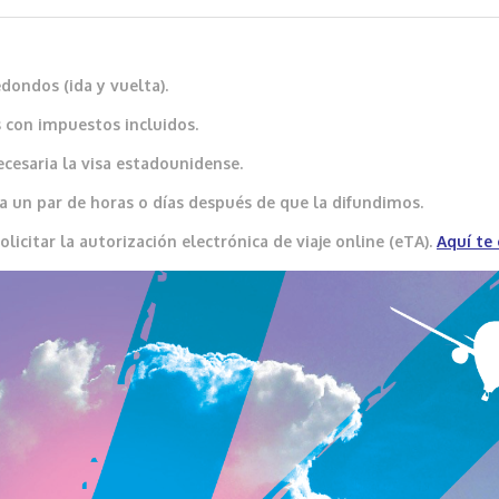
ondos (ida y vuelta).
 con impuestos incluidos.
ecesaria la visa estadounidense.
a un par de horas o días después de que la difundimos.
icitar la autorización electrónica de viaje online (eTA).
Aquí te