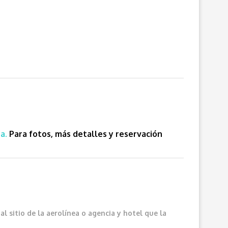
a.
Para fotos, más detalles y reservación
 sitio de la aerolínea o agencia y hotel que la