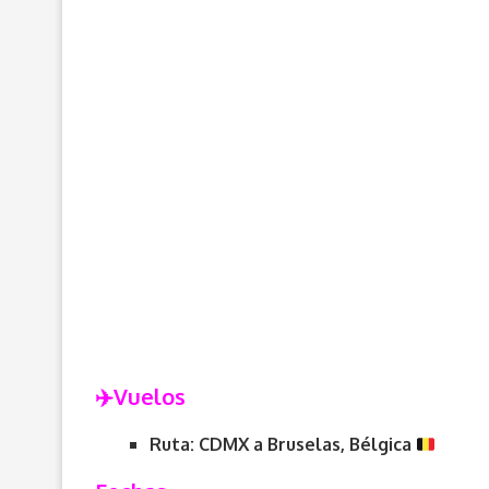
✈️V
uelos
Ruta: CDMX a
Bruselas, Bélgica