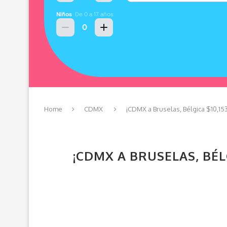
Home
CDMX
¡CDMX a Bruselas, Bélgica $10,15
¡CDMX A BRUSELAS, BÉLG