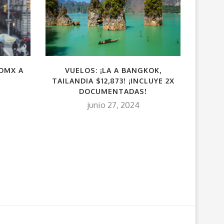
VUELOS: ¡LA A BANGKOK,
CDMX A
VUEL
TAILANDIA $12,873! ¡INCLUYE 2X
ECU
DOCUMENTADAS!
junio 27, 2024