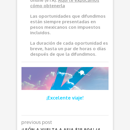
online (eTA).
Aquí
te explicamos
cómo obtenerla
Las oportunidades que difundimos
e
stán siempre presentadas en
pesos mexicanos con impuestos
incluidos.
La duración de cada oportunidad es
breve, hasta un par de horas o días
después de que la difundimos.
¡Excelente viaje!
previous post
¡LEÓN A VUELTA A ASIA $18,904! (4